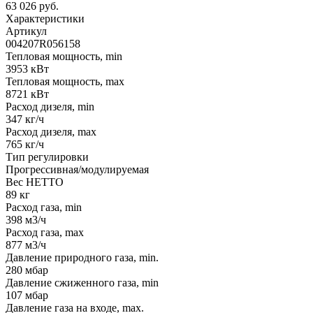
63 026 руб.
Характеристики
Артикул
004207R056158
Тепловая мощность, min
3953 кВт
Тепловая мощность, max
8721 кВт
Расход дизеля, min
347 кг/ч
Расход дизеля, max
765 кг/ч
Тип регулировки
Прогрессивная/модулируемая
Вес НЕТТО
89 кг
Расход газа, min
398 м3/ч
Расход газа, max
877 м3/ч
Давление природного газа, min.
280 мбар
Давление сжиженного газа, min
107 мбар
Давление газа на входе, max.