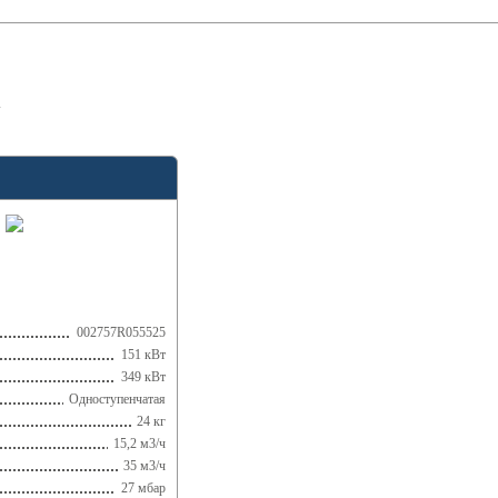
R
002757R055525
151 кВт
349 кВт
Одноступенчатая
24 кг
15,2 м3/ч
35 м3/ч
27 мбар