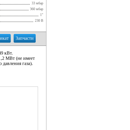
33 мбар
360 мбар
1"
230 В
икат
Запчасти
9 кВт.
1,2 МВт (не имеет
 давления газа).