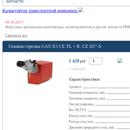
Запчасти
Калькулятор транспортной компании
09.10.2017
Форсунки, крыльчатки вентилятора, шумоглушители и другие запчасти FB
Смотреть все
Газовая горелка GAS X5 CE TL + R. CE D1"-S
1 428
руб.
2 240 руб.
Характеристики
Артикул
Тепловая мощность, min
Тепловая мощность, max
Тип регулировки
Вес НЕТТО
Расход газа, min
Расход газа, max
Давление природного газа, min.