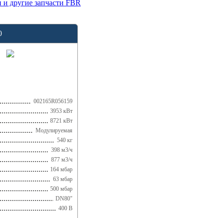
 и другие запчасти FBR
0
002165R056159
3953 кВт
8721 кВт
Модулируемая
540 кг
398 м3/ч
877 м3/ч
164 мбар
63 мбар
500 мбар
DN80"
400 В