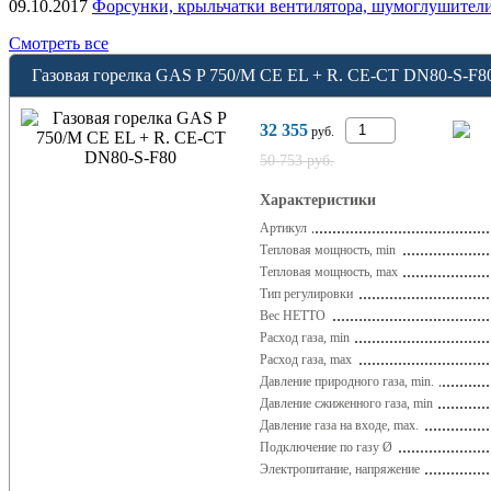
09.10.2017
Форсунки, крыльчатки вентилятора, шумоглушители
Смотреть все
Газовая горелка GAS P 750/M CE EL + R. CE-CT DN80-S-F8
32 355
руб.
50 753 руб.
Характеристики
Артикул
Тепловая мощность, min
Тепловая мощность, max
Тип регулировки
Вес НЕТТО
Расход газа, min
Расход газа, max
Давление природного газа, min.
Давление сжиженного газа, min
Давление газа на входе, max.
Подключение по газу Ø
Электропитание, напряжение