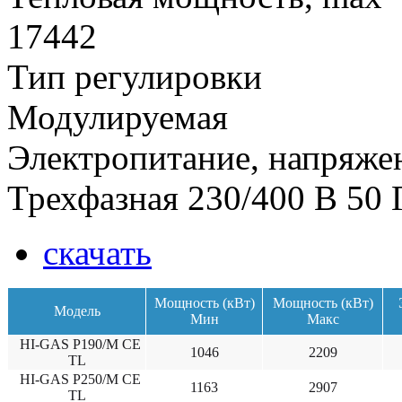
17442
Тип регулировки
Модулируемая
Электропитание, напряже
Трехфазная 230/400 В 50 
скачать
Мощность (кВт)
Мощность (кВт)
Модель
Мин
Макс
HI-GAS P190/M CE
1046
2209
TL
HI-GAS P250/M CE
1163
2907
TL