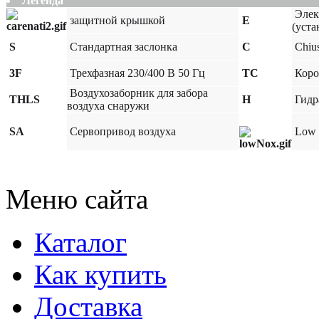
Легенда
Элек
защитной крышкой
E
(уста
S
Стандартная заслонка
C
Chiusu
3F
Трехфазная 230/400 В 50 Гц
TC
Коро
Воздухозаборник для забора
THLS
H
Гидр
воздуха снаружи
SA
Сервопривод воздуха
Low
Меню сайта
Каталог
Как купить
Доставка